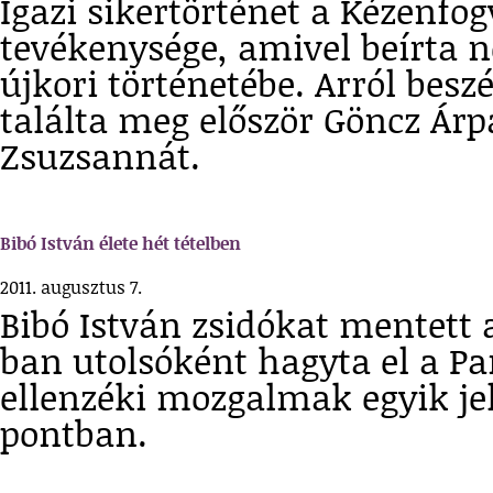
Igazi sikertörténet a Kézenfog
tevékenysége, amivel beírta 
újkori történetébe. Arról besz
találta meg először Göncz Árp
Zsuzsannát.
Bibó István élete hét tételben
2011. augusztus 7.
Bibó István zsidókat mentett 
ban utolsóként hagyta el a Par
ellenzéki mozgalmak egyik jelk
pontban.