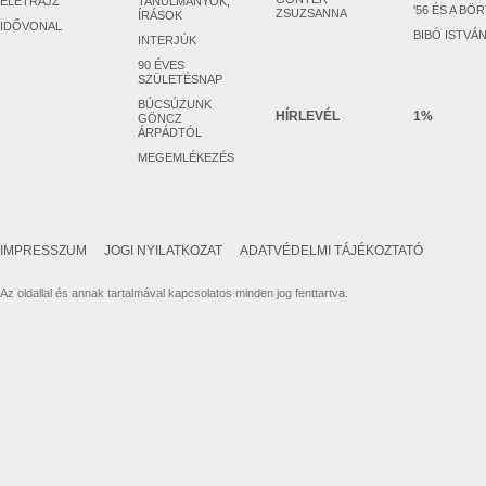
ÉLETRAJZ
TANULMÁNYOK,
'56 ÉS A BÖ
ZSUZSANNA
ÍRÁSOK
IDŐVONAL
BIBÓ ISTVÁ
INTERJÚK
90 ÉVES
SZÜLETÉSNAP
BÚCSÚZUNK
HÍRLEVÉL
1%
GÖNCZ
ÁRPÁDTÓL
MEGEMLÉKEZÉS
IMPRESSZUM
JOGI NYILATKOZAT
ADATVÉDELMI TÁJÉKOZTATÓ
Az oldallal és annak tartalmával kapcsolatos minden jog fenttartva.