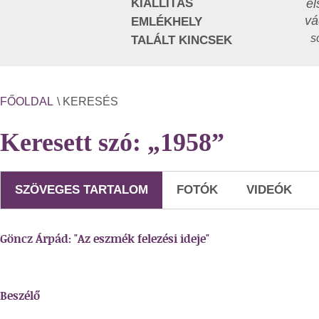
KIÁLLÍTÁS
el
vá
EMLÉKHELY
s
TALÁLT KINCSEK
FŐOLDAL
\ KERESÉS
Keresett szó: „1958”
SZÖVEGES TARTALOM
FOTÓK
VIDEÓK
Göncz Árpád: "Az eszmék felezési ideje"
Beszélő