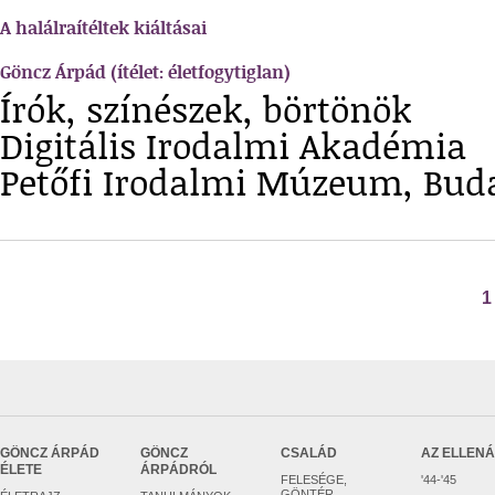
A halálraítéltek kiáltásai
Göncz Árpád (ítélet: életfogytiglan)
Írók, színészek, börtönök
Digitális Irodalmi Akadémia
Petőfi Irodalmi Múzeum, Buda
1
GÖNCZ ÁRPÁD
GÖNCZ
CSALÁD
AZ ELLEN
ÉLETE
ÁRPÁDRÓL
FELESÉGE,
'44-'45
GÖNTÉR