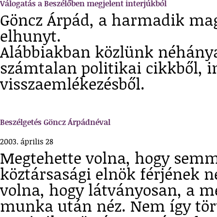
Válogatás a Beszélőben megjelent interjúkból
Göncz Árpád, a harmadik mag
elhunyt.
Alábbiakban közlünk néhánya
számtalan politikai cikkből, i
visszaemlékezésből.
Beszélgetés Göncz Árpádnéval
2003. április 28
Megtehette volna, hogy semmi
köztársasági elnök férjének n
volna, hogy látványosan, a mé
munka után néz. Nem így törté