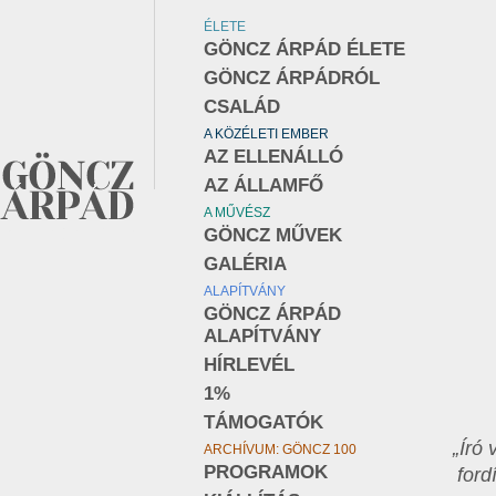
ÉLETE
GÖNCZ ÁRPÁD ÉLETE
GÖNCZ ÁRPÁDRÓL
CSALÁD
A KÖZÉLETI EMBER
AZ ELLENÁLLÓ
AZ ÁLLAMFŐ
A MŰVÉSZ
GÖNCZ MŰVEK
GALÉRIA
ALAPÍTVÁNY
GÖNCZ ÁRPÁD
ALAPÍTVÁNY
HÍRLEVÉL
1%
TÁMOGATÓK
„Író
ARCHÍVUM: GÖNCZ 100
PROGRAMOK
ford