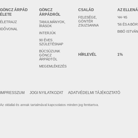
GÖNCZ ÁRPÁD
GÖNCZ
CSALÁD
AZ ELLEN
ÉLETE
ÁRPÁDRÓL
FELESÉGE,
'44-'45
GÖNTÉR
ÉLETRAJZ
TANULMÁNYOK,
'56 ÉS A BÖ
ZSUZSANNA
ÍRÁSOK
IDŐVONAL
BIBÓ ISTVÁ
INTERJÚK
90 ÉVES
SZÜLETÉSNAP
BÚCSÚZUNK
HÍRLEVÉL
1%
GÖNCZ
ÁRPÁDTÓL
MEGEMLÉKEZÉS
IMPRESSZUM
JOGI NYILATKOZAT
ADATVÉDELMI TÁJÉKOZTATÓ
Az oldallal és annak tartalmával kapcsolatos minden jog fenttartva.