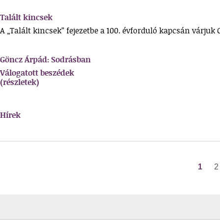
Talált kincsek
A „Talált kincsek” fejezetbe a 100. évforduló kapcsán várju
Göncz Árpád: Sodrásban
Válogatott beszédek
(részletek)
Hírek
1
2