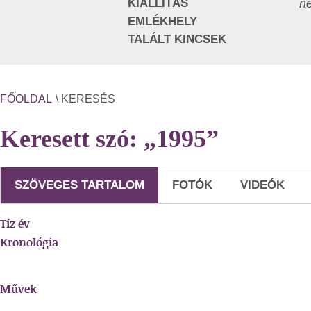
KIÁLLÍTÁS
ne
EMLÉKHELY
TALÁLT KINCSEK
FŐOLDAL
\ KERESÉS
Keresett szó: „1995”
SZÖVEGES TARTALOM
FOTÓK
VIDEÓK
Tíz év
Kronológia
Művek