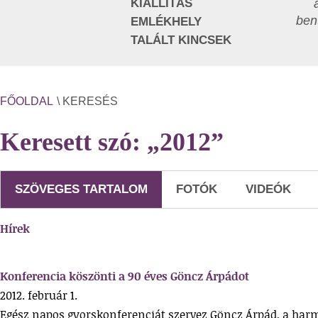
KIÁLLÍTÁS
ben
EMLÉKHELY
TALÁLT KINCSEK
FŐOLDAL
\ KERESÉS
Keresett szó: „2012”
SZÖVEGES TARTALOM
FOTÓK
VIDEÓK
Hírek
Konferencia köszönti a 90 éves Göncz Árpádot
2012. február 1.
Egész napos gyorskonferenciát szervez Göncz Árpád, a har