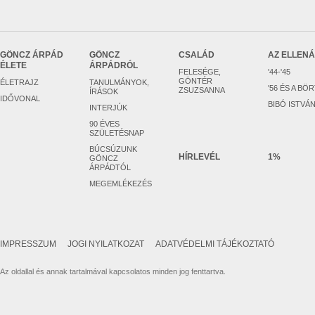
GÖNCZ ÁRPÁD
GÖNCZ
CSALÁD
AZ ELLEN
ÉLETE
ÁRPÁDRÓL
FELESÉGE,
'44-'45
GÖNTÉR
ÉLETRAJZ
TANULMÁNYOK,
'56 ÉS A BÖ
ZSUZSANNA
ÍRÁSOK
IDŐVONAL
BIBÓ ISTVÁ
INTERJÚK
90 ÉVES
SZÜLETÉSNAP
BÚCSÚZUNK
HÍRLEVÉL
1%
GÖNCZ
ÁRPÁDTÓL
MEGEMLÉKEZÉS
IMPRESSZUM
JOGI NYILATKOZAT
ADATVÉDELMI TÁJÉKOZTATÓ
Az oldallal és annak tartalmával kapcsolatos minden jog fenttartva.