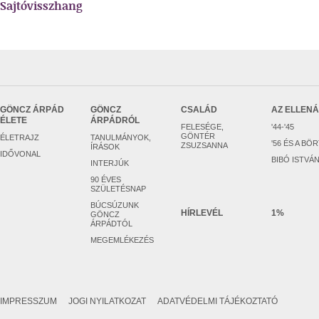
Sajtóvisszhang
GÖNCZ ÁRPÁD
GÖNCZ
CSALÁD
AZ ELLEN
ÉLETE
ÁRPÁDRÓL
FELESÉGE,
'44-'45
GÖNTÉR
ÉLETRAJZ
TANULMÁNYOK,
'56 ÉS A BÖ
ZSUZSANNA
ÍRÁSOK
IDŐVONAL
BIBÓ ISTVÁ
INTERJÚK
90 ÉVES
SZÜLETÉSNAP
BÚCSÚZUNK
HÍRLEVÉL
1%
GÖNCZ
ÁRPÁDTÓL
MEGEMLÉKEZÉS
IMPRESSZUM
JOGI NYILATKOZAT
ADATVÉDELMI TÁJÉKOZTATÓ