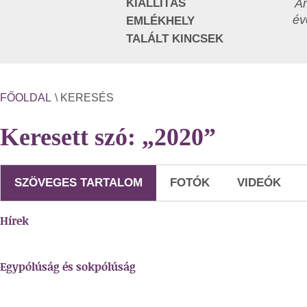
KIÁLLÍTÁS
Am
év
EMLÉKHELY
TALÁLT KINCSEK
FŐOLDAL
\ KERESÉS
Keresett szó: „2020”
SZÖVEGES TARTALOM
FOTÓK
VIDEÓK
Hírek
Egypólúság és sokpólúság