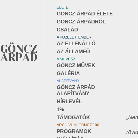
ÉLETE
GÖNCZ ÁRPÁD ÉLETE
GÖNCZ ÁRPÁDRÓL
CSALÁD
A KÖZÉLETI EMBER
AZ ELLENÁLLÓ
AZ ÁLLAMFŐ
A MŰVÉSZ
GÖNCZ MŰVEK
GALÉRIA
ALAPÍTVÁNY
GÖNCZ ÁRPÁD
ALAPÍTVÁNY
HÍRLEVÉL
1%
„Nem
TÁMOGATÓK
ARCHÍVUM: GÖNCZ 100
PROGRAMOK
rövi