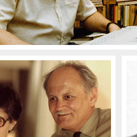
LETRAJZ
DŐVONAL