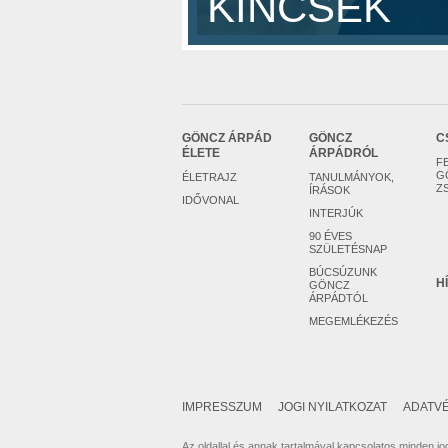
KINCSEK
GÖNCZ ÁRPÁD
GÖNCZ
C
ÉLETE
ÁRPÁDRÓL
F
G
ÉLETRAJZ
TANULMÁNYOK,
Z
ÍRÁSOK
IDŐVONAL
INTERJÚK
90 ÉVES
SZÜLETÉSNAP
BÚCSÚZUNK
H
GÖNCZ
ÁRPÁDTÓL
MEGEMLÉKEZÉS
IMPRESSZUM
JOGI NYILATKOZAT
ADATVÉ
Az oldallal és annak tartalmával kapcsolatos minden jog