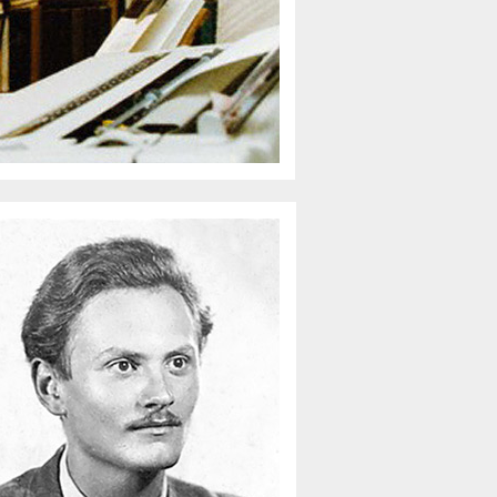
'44-'45
'56 ÉS A BÖRTÖN
BIBÓ ISTVÁNRÓL