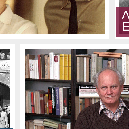
CZ ÁRPÁD
EI
CZ ÁRPÁD
ORDÍTÁSAI