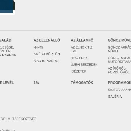
SALÁD
AZ ELLENÁLLÓ
AZ ÁLLAMFŐ
GÖNCZ MŰV
ELESÉGE,
'44-'45
AZ ELNÖK TÍZ
GÖNCZ ÁRPÁ
ÖNTÉR
ÉVE
MŰVEI
'56 ÉS A BÖRTÖN
SUZSANNA
BESZÉDEK
GÖNCZ ÁRPÁ
BIBÓ ISTVÁNRÓL
MŰFORDÍTÁSA
ÚJÉVI BESZÉDEK
AZ ÍRÓRÓL-
IDÉZETEK
FORDÍTÓRÓL
ÍRLEVÉL
1%
TÁMOGATÓK
PROGRAMO
SAJTÓVISSZH
GALÉRIA
DELMI TÁJÉKOZTATÓ
 fenttartva.