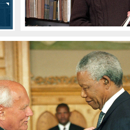
RÓRÓL-
DÍTÓRÓL
FOTÓK
VIDEÓK
KURIÓZUMOK