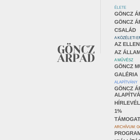
ÉLETE
GÖNCZ Á
GÖNCZ Á
CSALÁD
A KÖZÉLETI 
AZ ELLE
AZ ÁLLA
A MŰVÉSZ
GÖNCZ M
GALÉRIA
ALAPÍTVÁNY
GÖNCZ Á
ALAPÍTV
HÍRLEVÉL
1%
TÁMOGA
ARCHÍVUM: G
PROGRA