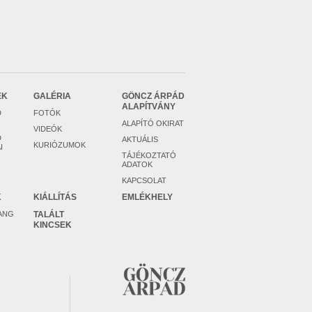
EK
GALÉRIA
GÖNCZ ÁRPÁD
ALAPÍTVÁNY
D
FOTÓK
ALAPÍTÓ OKIRAT
VIDEÓK
D
AKTUÁLIS
KURIÓZUMOK
I
TÁJÉKOZTATÓ
ADATOK
KAPCSOLAT
K
KIÁLLÍTÁS
EMLÉKHELY
ANG
TALÁLT
KINCSEK