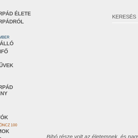
RPÁD ÉLETE
RPÁDRÓL
EMBER
NÁLLÓ
MFŐ
ŰVEK
RPÁD
ÁNY
TÓK
ÖNCZ 100
MOK
„Bibó része volt az életemnek, és na