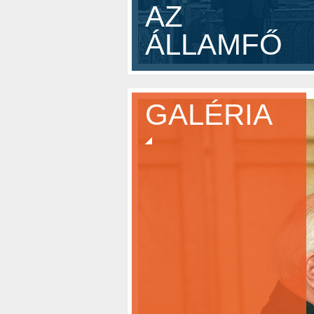
AZ Í
AZ
FOR
ÁLLAMFŐ
GALÉRIA