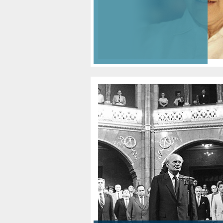
AZ ELNÖK TÍZ ÉVE
BESZÉDEK
GÖN
MŰV
ÚJÉVI BESZÉDEK
IDÉZETEK
GÖN
MŰF