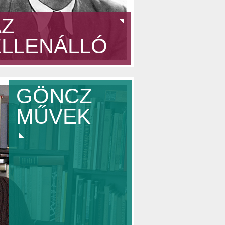
AZ
ELLENÁLLÓ
GÖNCZ
MŰVEK