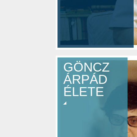
GÖNCZ
ÁRPÁD
É
ÉLETE
I