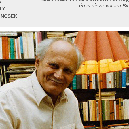
S
én is része voltam Bi
LY
INCSEK