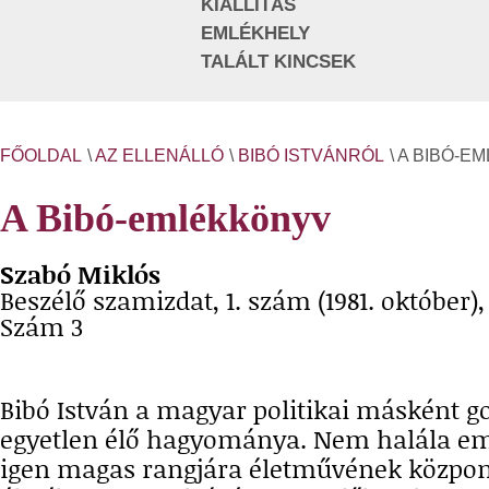
KIÁLLÍTÁS
EMLÉKHELY
TALÁLT KINCSEK
FŐOLDAL
\
AZ ELLENÁLLÓ
\
BIBÓ ISTVÁNRÓL
\ A BIBÓ-
A Bibó-emlékkönyv
Szabó Miklós
Beszélő szamizdat, 1. szám (1981. október),
Szám 3
Bibó István a magyar politikai másként 
egyetlen élő hagyománya. Nem halála eme
igen magas rangjára életművének központ