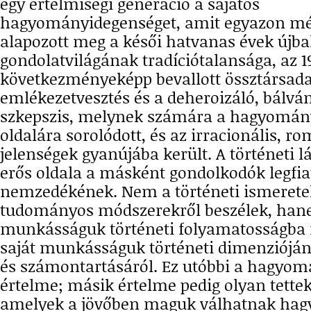
egy értelmiségi generáció a sajátos
hagyományidegenséget, amit egyazon m
alapozott meg a késői hatvanas évek újbal
gondolatvilágának tradíciótalansága, az 1
következményeképp bevallott össztársad
emlékezetvesztés és a deheroizáló, bálvá
szkepszis, melynek számára a hagyomány
oldalára sorolódott, és az irracionális, r
jelenségek gyanújába került. A történeti l
erős oldala a másként gondolkodók legfia
nemzedékének. Nem a történeti ismeretek
tudományos módszerekről beszélek, han
munkásságuk történeti folyamatosságba il
saját munkásságuk történeti dimenzióján
és számontartásáról. Ez utóbbi a hagyom
értelme; másik értelme pedig olyan tettek
amelyek a jövőben maguk válhatnak ha