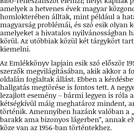
Bibó-reneszánszot elemzi; helyt kapnak 
amelyek a hetvenes évek magyar közgon
homlokterében álltak, mint például a hat
magyarság problémái, és szó esik olyan k
amelyeket a hivatalos nyilvánosságban ha
körül. Az utóbbiak közül két tárgykört ta
kiemelni.
Az Emlékkönyv lapjain esik szó először 19
szerzők megvilágításában, akik akkor a 
oldalán foglaltak állást. Ebben a kérdésb
hallgatás megtörése is fontos tett. A negy
lezajlott esemény – bármi legyen is róla az
kétségkívül máig meghatároz mindent, am
történik. Amennyiben hazánk valóban a 
barakk ama bizonyos lágerben”, annak el
köze van az 1956-ban történtekhez.