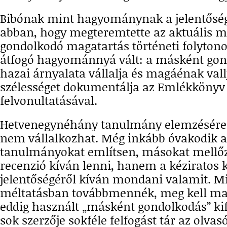
Bibónak mint hagyománynak a jelentősé
abban, hogy megteremtette az aktuális 
gondolkodó magatartás történeti folytono
átfogó hagyománnyá vált: a másként go
hazai árnyalata vállalja és magáénak vallj
szélességet dokumentálja az Emlékkönyv
felvonultatásával.
Hetvenegynéhány tanulmány elemzésére 
nem vállalkozhat. Még inkább óvakodik at
tanulmányokat említsen, másokat mellő
recenzió kíván lenni, hanem a kéziratos 
jelentőségéről kíván mondani valamit. Mi
méltatásban továbbmennék, meg kell m
eddig használt „másként gondolkodás” kife
sok szerzője sokféle felfogást tár az olva