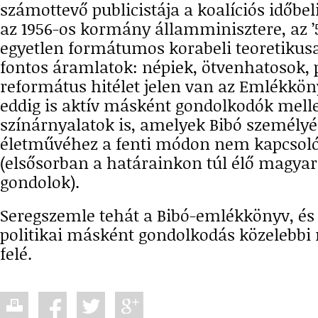
számottevő publicistája a koalíciós időbel
az 1956-os kormány államminisztere, az ’
egyetlen formátumos korabeli teoretikus
fontos áramlatok: népiek, ötvenhatosok, 
református hitélet jelen van az Emlékkö
eddig is aktív másként gondolkodók melle
színárnyalatok is, amelyek Bibó személyé
életművéhez a fenti módon nem kapcsol
(elsősorban a határainkon túl élő magyar
gondolok).
Seregszemle tehát a Bibó-emlékkönyv, és
politikai másként gondolkodás közelebbi 
felé.