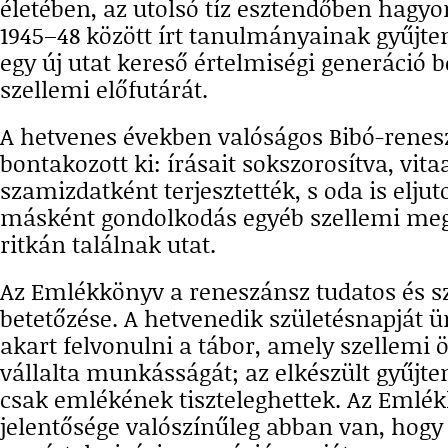
életében, az utolsó tíz esztendőben hagy
1945–48 között írt tanulmányainak gyűjt
egy új utat kereső értelmiségi generáció 
szellemi előfutárát.
A hetvenes években valóságos Bibó-renes
bontakozott ki: írásait sokszorosítva, vit
szamizdatként terjesztették, s oda is eljut
másként gondolkodás egyéb szellemi meg
ritkán találnak utat.
Az Emlékkönyv a reneszánsz tudatos és 
betetőzése. A hetvenedik születésnapját ü
akart felvonulni a tábor, amely szellemi 
vállalta munkásságát; az elkészült gyűj
csak emlékének tiszteleghettek. Az Emlé
jelentősége valószínűleg abban van, hogy