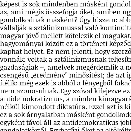
képest is sok mindenben másként gondol
az, ami mégis összefogja őket, amiben u
gondolkodnak másként? Úgy hiszem: ab
vállalják a sztálinizmussal való kontinuit
magyar jövő mellett kötelezik el maguka
hagyományai között ez a történeti kép
kaphat helyet. Ez nem jelenti, hogy szerz
vonnák: voltak a sztálinizmusnak teljesít
gazdaságiak –, amelyek megérdemlik a n
csengésű „eredmény” minősítést; de azt i
ítélik: még ezek is abból a lényegből faka
nem azonosulnak. Egy szóval kifejezve ez
antidemokratizmus, a minden kimagyarázó
nélkül kimondott diktatúra. Ezzel azt is 
ez a sok árnyalatban másként gondolkod
egyként távol áll az antidemokratikus job
gondolatkörtől. Egybefűzi őket az eltökél