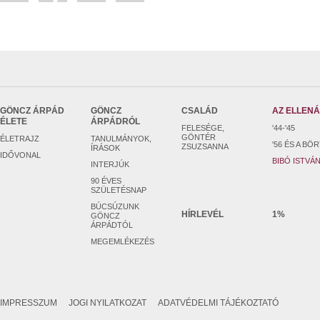
GÖNCZ ÁRPÁD
GÖNCZ
CSALÁD
AZ ELLEN
ÉLETE
ÁRPÁDRÓL
FELESÉGE,
'44-'45
GÖNTÉR
ÉLETRAJZ
TANULMÁNYOK,
'56 ÉS A BÖ
ZSUZSANNA
ÍRÁSOK
IDŐVONAL
BIBÓ ISTVÁ
INTERJÚK
90 ÉVES
SZÜLETÉSNAP
BÚCSÚZUNK
HÍRLEVÉL
1%
GÖNCZ
ÁRPÁDTÓL
MEGEMLÉKEZÉS
IMPRESSZUM
JOGI NYILATKOZAT
ADATVÉDELMI TÁJÉKOZTATÓ