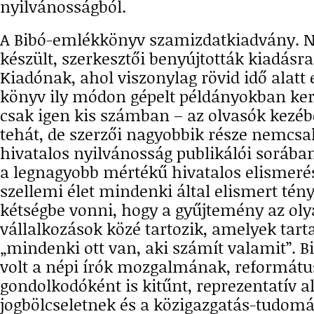
nyilvánosságból.
A Bibó-emlékkönyv szamizdatkiadvány.
készült, szerkesztői benyújtották kiadásr
Kiadónak, ahol viszonylag rövid idő alatt e
könyv ily módon gépelt példányokban ker
csak igen kis számban – az olvasók kezéb
tehát, de szerzői nagyobbik része nemcsa
hivatalos nyilvánosság publikálói sorába
a legnagyobb mértékű hivatalos elismerés
szellemi élet mindenki által elismert tén
kétségbe vonni, hogy a gyűjtemény az ol
vállalkozások közé tartozik, amelyek tar
„mindenki ott van, aki számít valamit”. B
volt a népi írók mozgalmának, reformátu
gondolkodóként is kitűnt, reprezentatív a
jogbölcseletnek és a közigazgatás-tudom