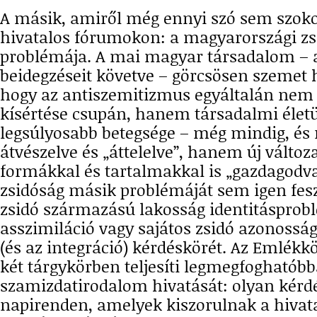
A másik, amiről még ennyi szó sem szoko
hivatalos fórumokon: a magyarországi zs
problémája. A mai magyar társadalom – 
beidegzéseit követve – görcsösen szemet 
hogy az antiszemitizmus egyáltalán nem 
kísértése csupán, hanem társadalmi élet
legsúlyosabb betegsége – még mindig, é
átvészelve és „áttelelve”, hanem új változa
formákkal és tartalmakkal is „gazdagodv
zsidóság másik problémáját sem igen fesz
zsidó származású lakosság identitásprobl
asszimiláció vagy sajátos zsidó azonossá
(és az integráció) kérdéskörét. Az Emlékk
két tárgykörben teljesíti legmegfoghatób
szamizdatirodalom hivatását: olyan kérdé
napirenden, amelyek kiszorulnak a hivat