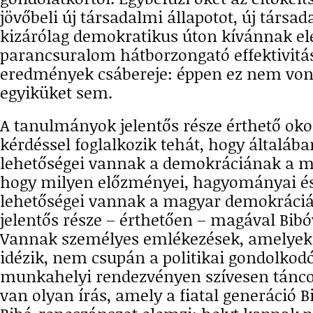
jövőbeli új társadalmi állapotot, új társa
kizárólag demokratikus úton kívánnak elé
parancsuralom hátborzongató effektivit
eredmények csábereje: éppen ez nem von
egyiküket sem.
A tanulmányok jelentős része érthető oko
kérdéssel foglalkozik tehát, hogy általáb
lehetőségei vannak a demokráciának a ma
hogy milyen előzményei, hagyományai és
lehetőségei vannak a magyar demokráciá
jelentős része – érthetően – magával Bibóv
Vannak személyes emlékezések, amelyek
idézik, nem csupán a politikai gondolkod
munkahelyi rendezvényen szívesen táncoló
van olyan írás, amely a fiatal generáció 