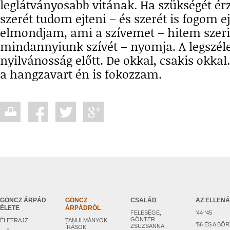
leglátványosabb vitának. Ha szükségét é
szerét tudom ejteni – és szerét is fogom ej
elmondjam, ami a szívemet – hitem szer
mindannyiunk szívét – nyomja. A legszél
nyilvánosság előtt. De okkal, csakis okka
a hangzavart én is fokozzam.
GÖNCZ ÁRPÁD
GÖNCZ
CSALÁD
AZ ELLEN
ÉLETE
ÁRPÁDRÓL
FELESÉGE,
'44-'45
GÖNTÉR
ÉLETRAJZ
TANULMÁNYOK,
'56 ÉS A BÖ
ZSUZSANNA
ÍRÁSOK