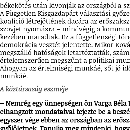
békekötés után kivonják az országból a sz
A Független Kisgazdapárt választási győz
koalíció létrejöttének dacára az erőszaks
szovjet nyomásra – mindvégig a kommuni
kezében maradtak. Ez a függetlenségi tör
demokrácia vesztét jelentette. Mikor Ková
megszálló hatóságok letartóztatták, sz
értelemszerűen megszűnt a politikai mun
Ahogyan az értelmiségi munkáé, sőt jó id
munkáé.
A köztársaság eszméje
– Nemrég egy ünnepségen ön Varga Béla 
elhangzott mondataival fejezte be a beszé
egyszer vége ebben az országban az erősz
gyűlöletnek. Tanulja meg mindenki, hogy