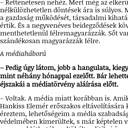
– Rettenetesen nehéz. Mert még az elkerü
nélkülözhetetlen döntések ára is súlyos. 
a gazdaság működését, társadalmi kihat
értik. És a negyvenéves beidegződések kö
menthetetlenül félremagyarázzák. Sőt va
szándékosan magyarázzák félre.
A médiaháború
– Pedig úgy látom, jobb a hangulata, kieg
mint néhány hónappal ezelőtt. Bár lehet
éjszakái a médiatörvény aláírása előtt.
– Voltak. A média miatt korábban is. Ami
Hankiss Elemér erőszakos eltávolítására k
éreztem, lehetőségeim a média szabads
védelmében kimerültek, s már képtelen 