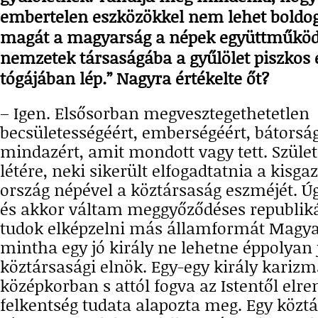
embertelen eszközökkel nem lehet boldogí
magát a magyarság a népek együttműköd
nemzetek társaságába a gyűlölet piszkos 
tógájában lép.” Nagyra értékelte őt?
– Igen. Elsősorban megvesztegethetetlen
becsületességéért, emberségéért, bátorság
mindazért, amit mondott vagy tett. Születe
létére, neki sikerült elfogadtatnia a kisga
ország népével a köztársaság eszméjét. Úg
és akkor váltam meggyőződéses republi
tudok elképzelni más államformát Magy
mintha egy jó király ne lehetne éppolyan j
köztársasági elnök. Egy-egy király karizm
középkorban s attól fogva az Istentől elre
felkentség tudata alapozta meg. Egy közt