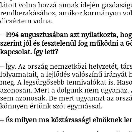
látott volna hozzá annak idején gazdasá
rendberakásához, amikor kormányon volt
dicsértem volna.
– 1994 augusztusában azt nyilatkozta, h
szerint jól és fesztelenül fog működni a 
kapcsolat. Így lett?
– Így. Az ország nemzetközi helyzetét, tá
folyamatait, a fejlődés valószínű irányát 
meg. A legsürgősebb tennivalókat is. Ha
azonosan. Mert a dolgunk nem ugyanaz. 
sem azonosak. De mert ugyanazt az ország
könnyen értünk szót egymással.
– És milyen ma köztársasági elnöknek le