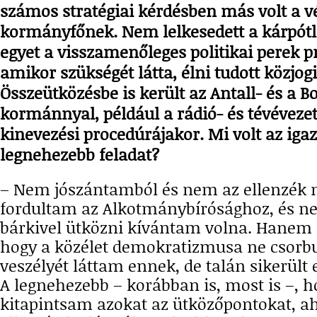
számos stratégiai kérdésben más volt a 
kormányfőnek. Nem lelkesedett a kárpótlá
egyet a visszamenőleges politikai perek p
amikor szükségét látta, élni tudott közjogi
Összeütközésbe is került az Antall- és a B
kormánnyal, például a rádió- és tévévezet
kinevezési procedúrájakor. Mi volt az igazi
legnehezebb feladat?
– Nem jószántamból és nem az ellenzék
fordultam az Alkotmánybírósághoz, és ne
bárkivel ütközni kívántam volna. Hanem
hogy a közélet demokratizmusa ne csorb
veszélyét láttam ennek, de talán sikerült
A legnehezebb – korábban is, most is –, 
kitapintsam azokat az ütközőpontokat, ah