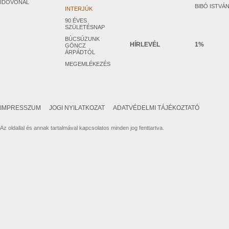
IDŐVONAL
BIBÓ ISTVÁ
INTERJÚK
90 ÉVES
SZÜLETÉSNAP
BÚCSÚZUNK
HÍRLEVÉL
1%
GÖNCZ
ÁRPÁDTÓL
MEGEMLÉKEZÉS
IMPRESSZUM
JOGI NYILATKOZAT
ADATVÉDELMI TÁJÉKOZTATÓ
Az oldallal és annak tartalmával kapcsolatos minden jog fenttartva.