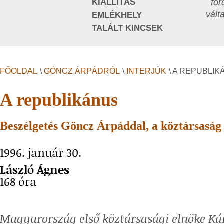
KIÁLLÍTÁS
for
vált
EMLÉKHELY
TALÁLT KINCSEK
FŐOLDAL
\
GÖNCZ ÁRPÁDRÓL
\
INTERJÚK
\ A REPUBLI
A republikánus
Beszélgetés Göncz Árpáddal, a köztársaság
1996. január 30.
László Ágnes
168 óra
Magyarország első köztársasági elnöke Ká