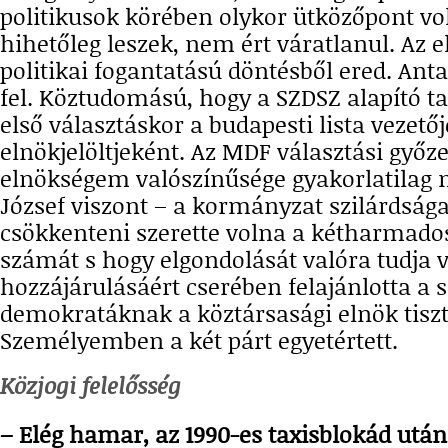
politikusok körében olykor ütközőpont vo
hihetőleg leszek, nem ért váratlanul. Az
politikai fogantatású döntésből ered. Antal
fel. Köztudomású, hogy a SZDSZ alapító ta
első választáskor a budapesti lista vezető
elnökjelöltjeként. Az MDF választási győz
elnökségem valószínűsége gyakorlatilag 
József viszont – a kormányzat szilárdság
csökkenteni szerette volna a kétharmado
számát s hogy elgondolását valóra tudja v
hozzájárulásáért cserében felajánlotta a 
demokratáknak a köztársasági elnök tiszt
Személyemben a két párt egyetértett.
Közjogi felelősség
– Elég hamar, az 1990-es taxisblokád után