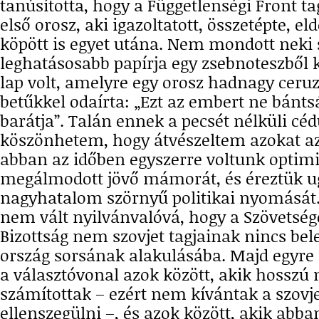
tanúsította, hogy a Függetlenségi Front ta
első orosz, aki igazoltatott, összetépte, e
köpött is egyet utána. Nem mondott neki
leghatásosabb papírja egy zsebnoteszből k
lap volt, amelyre egy orosz hadnagy ceruzá
betűkkel odaírta: „Ezt az embert ne bánts
barátja”. Talán ennek a pecsét nélküli cé
köszönhetem, hogy átvészeltem azokat az
abban az időben egyszerre voltunk optimi
megálmodott jövő mámorát, és éreztük u
nagyhatalom szörnyű politikai nyomását. 
nem vált nyilvánvalóvá, hogy a Szövetség
Bizottság nem szovjet tagjainak nincs bel
ország sorsának alakulásába. Majd egyre 
a választóvonal azok között, akik hosszú
számítottak – ezért nem kívántak a szov
ellenszegülni –, és azok között, akik abba