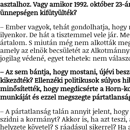
asztalhoz. Vagy amikor 1992. október 23-á
ünnepségen kifütyülték?
– Ember vagyok, tehát gondolhatja, hogy 
ilyenkor. De hát a tisztemmel vele jár. Me
ártalom. S miután még nem alkották meg 
amely az elnök becsületét az Alkotmánn
jogilag védené, egyet tehetek: nem válasz
– Az sem bántja, hogy mostani, újévi bes
kikezdték? Ellenzéki politikusok súlyos h
minősítették, hogy megdicsérte a Horn-
munkáját és ezzel megszegte pártatlanság
– A pártatlanság talán annyit jelent, hogy
szidni a kormányt? Akkor is, ha azt teszi,
helyzete követel? S ráadásul sikerrel? Ha