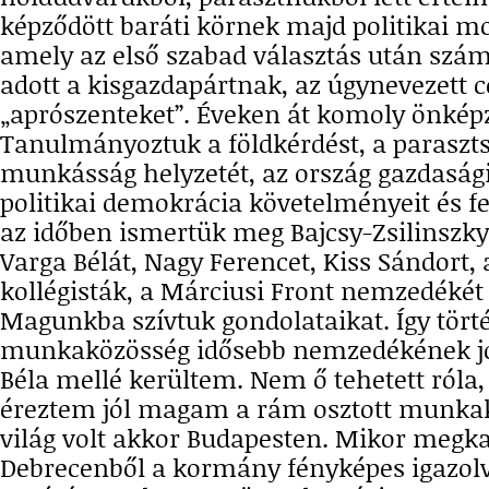
képződött baráti körnek majd politikai 
amely az első szabad választás után szám
adott a kisgazdapártnak, az úgynevezett 
„aprószenteket”. Éveken át komoly önképz
Tanulmányoztuk a földkérdést, a parasztsá
munkásság helyzetét, az ország gazdasági
politikai demokrácia követelményeit és fe
az időben ismertük meg Bajcsy-Zsilinszkyt
Varga Bélát, Nagy Ferencet, Kiss Sándort, 
kollégisták, a Márciusi Front nemzedékét
Magunkba szívtuk gondolataikat. Így tört
munkaközösség idősebb nemzedékének jó
Béla mellé kerültem. Nem ő tehetett róla
éreztem jól magam a rám osztott munk
világ volt akkor Budapesten. Mikor meg
Debrecenből a kormány fényképes igazol