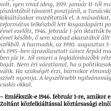
volt, igen rövid ideig, 1919. január 11-től 
jószántából távozott posztjáról, a Tanácsk
kikiáltásakor mozdították el. A másodikat, 
református lelkészből lett kisgazdapárti po
évvel ezelőtt, 1946. február 1-jén iktatták b
évvel később, ő sem szabad akaratából állt 
székből. A harmadik, az 1990. augusztus 3
és 1995-ben újraválasztott Göncz Árpád 
ben jár le. Jól ismeri a legkülönbözőbb rét
baját. Nem éri váratlanul, ha a politikuso
válik. Ha szükségét érzi, bármikor elmondj
szívét nyomja. A legszélesebb nyilvánosság 
csakis okkal.
– Emlékszik-e 1946. február 1-re, amikor el
Zoltánt közfelkiáltással köztársasági elnö