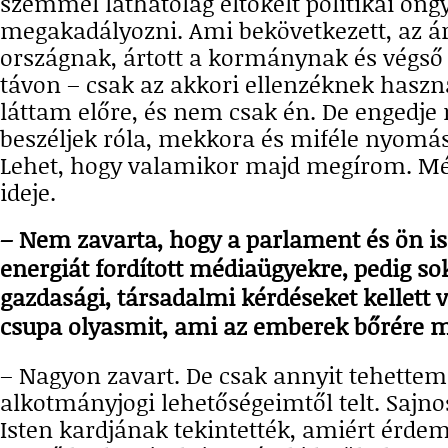
szemmel láthatólag eltökélt politikai öng
megakadályozni. Ami bekövetkezett, az ár
országnak, ártott a kormánynak és végső
távon – csak az akkori ellenzéknek haszná
láttam előre, és nem csak én. De engedje
beszéljek róla, mekkora és miféle nyomá
Lehet, hogy valamikor majd megírom. Még
ideje.
– Nem zavarta, hogy a parlament és ön is 
energiát fordított médiaügyekre, pedig so
gazdasági, társadalmi kérdéseket kellett
csupa olyasmit, ami az emberek bőrére 
– Nagyon zavart. De csak annyit tehette
alkotmányjogi lehetőségeimtől telt. Sajnos
Isten kardjának tekintették, amiért érdem