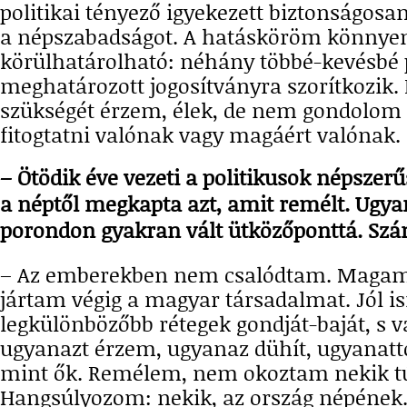
politikai tényező igyekezett biztonságosa
a népszabadságot. A hatásköröm könnye
körülhatárolható: néhány többé-kevésbé
meghatározott jogosítványra szorítkozik. 
szükségét érzem, élek, de nem gondolom
fitogtatni valónak vagy magáért valónak.
– Ötödik éve vezeti a politikusok népszerűs
a néptől megkapta azt, amit remélt. Ugyan
porondon gyakran vált ütközőponttá. Szám
– Az emberekben nem csalódtam. Magam 
jártam végig a magyar társadalmat. Jól 
legkülönbözőbb rétegek gondját-baját, s v
ugyanazt érzem, ugyanaz dühít, ugyanat
mint ők. Remélem, nem okoztam nekik túl
Hangsúlyozom: nekik, az ország népének.