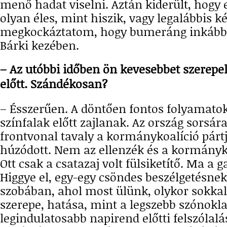
menő hadat viselni. Aztán kiderült, hogy 
olyan éles, mint hiszik, vagy legalábbis két
megkockáztatom, hogy bumeráng inkább,
Bárki kezében.
– Az utóbbi időben ön kevesebbet szerepe
előtt. Szándékosan?
– Ésszerűen. A döntően fontos folyamat
színfalak előtt zajlanak. Az ország sorsár
frontvonal tavaly a kormánykoalíció pártj
húzódott. Nem az ellenzék és a kormányko
Ott csak a csatazaj volt fülsiketítő. Ma a 
Higgye el, egy-egy csöndes beszélgetésnek
szobában, ahol most ülünk, olykor sokka
szerepe, hatása, mint a legszebb szónokl
legindulatosabb napirend előtti felszólalá