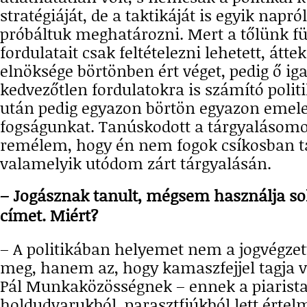
stratégiáját, de a taktikáját is egyik napr
próbáltuk meghatározni. Mert a tőlünk fü
fordulatait csak feltételezni lehetett, átte
elnöksége börtönben ért véget, pedig ő ig
kedvezőtlen fordulatokra is számító politi
után pedig egyazon börtön egyazon emele
fogságunkat. Tanúskodott a tárgyalásom
remélem, hogy én nem fogok csíkosban 
valamelyik utódom zárt tárgyalásán.
– Jogásznak tanult, mégsem használja so
címet. Miért?
– A politikában helyemet nem a jogvégze
meg, hanem az, hogy kamaszfejjel tagja v
Pál Munkaközösségnek – ennek a piarista
holdudvarukból, parasztfiúkból lett értel