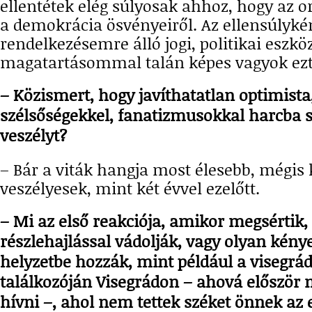
ellentétek elég súlyosak ahhoz, hogy az or
a demokrácia ösvényeiről. Az ellensúlyké
rendelkezésemre álló jogi, politikai eszk
magatartásommal talán képes vagyok ezt
– Közismert, hogy javíthatatlan optimista,
szélsőségekkel, fanatizmusokkal harcba sz
veszélyt?
– Bár a viták hangja most élesebb, mégis
veszélyesek, mint két évvel ezelőtt.
– Mi az első reakciója, amikor megsértik, 
részlehajlással vádolják, vagy olyan kén
helyzetbe hozzák, mint például a visegrá
találkozóján Visegrádon – ahová először
hívni –, ahol nem tettek széket önnek az 