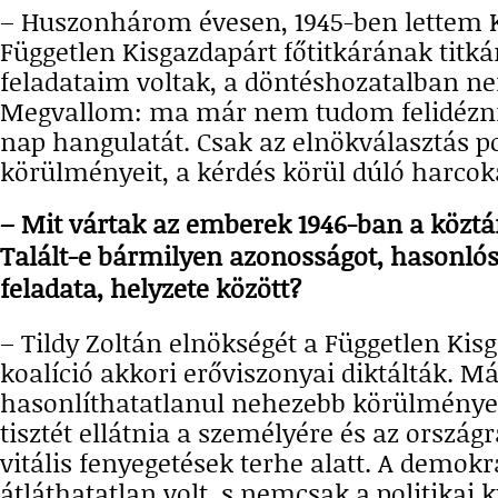
– Huszonhárom évesen, 1945-ben lettem 
Független Kisgazdapárt főtitkárának titká
feladataim voltak, a döntéshozatalban ne
Megvallom: ma már nem tudom felidézni 
nap hangulatát. Csak az elnökválasztás po
körülményeit, a kérdés körül dúló harcok
– Mit vártak az emberek 1946-ban a köztá
Talált-e bármilyen azonosságot, hasonlós
feladata, helyzete között?
– Tildy Zoltán elnökségét a Független Kis
koalíció akkori erőviszonyai diktálták. M
hasonlíthatatlanul nehezebb körülmények 
tisztét ellátnia a személyére és az orszá
vitális fenyegetések terhe alatt. A demokr
átláthatatlan volt, s nemcsak a politikai