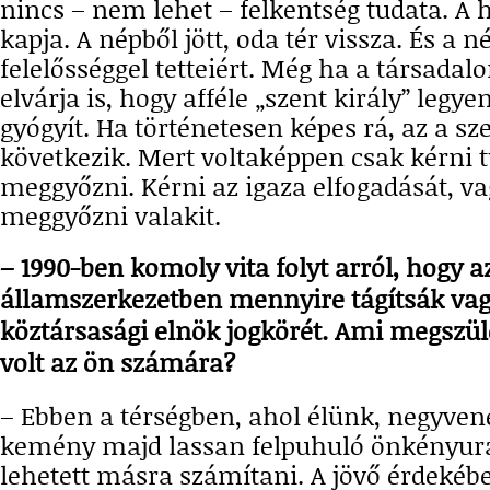
nincs – nem lehet – felkentség tudata. A 
kapja. A népből jött, oda tér vissza. És a 
felelősséggel tetteiért. Még ha a társadal
elvárja is, hogy afféle „szent király” legyen
gyógyít. Ha történetesen képes rá, az a s
következik. Mert voltaképpen csak kérni 
meggyőzni. Kérni az igaza elfogadását, va
meggyőzni valakit.
– 1990-ben komoly vita folyt arról, hogy az
államszerkezetben mennyire tágítsák vag
köztársasági elnök jogkörét. Ami megszüle
volt az ön számára?
– Ebben a térségben, ahol élünk, negyvené
kemény majd lassan felpuhuló önkényur
lehetett másra számítani. A jövő érdekéb