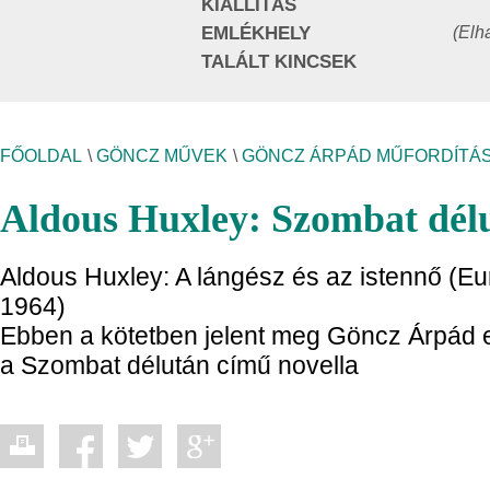
KIÁLLÍTÁS
(Elh
EMLÉKHELY
TALÁLT KINCSEK
FŐOLDAL
\
GÖNCZ MŰVEK
\
GÖNCZ ÁRPÁD MŰFORDÍTÁS
Aldous Huxley: Szombat dél
Aldous Huxley: A lángész és az istennő (E
1964)
Ebben a kötetben jelent meg Göncz Árpád e
a Szombat délután című novella