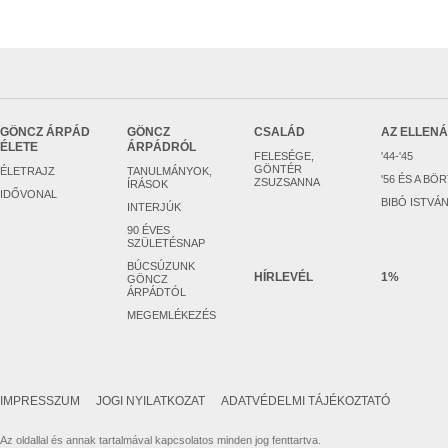
GÖNCZ ÁRPÁD
GÖNCZ
CSALÁD
AZ ELLEN
ÉLETE
ÁRPÁDRÓL
FELESÉGE,
'44-'45
GÖNTÉR
ÉLETRAJZ
TANULMÁNYOK,
'56 ÉS A BÖ
ZSUZSANNA
ÍRÁSOK
IDŐVONAL
BIBÓ ISTVÁ
INTERJÚK
90 ÉVES
SZÜLETÉSNAP
BÚCSÚZUNK
HÍRLEVÉL
1%
GÖNCZ
ÁRPÁDTÓL
MEGEMLÉKEZÉS
IMPRESSZUM
JOGI NYILATKOZAT
ADATVÉDELMI TÁJÉKOZTATÓ
Az oldallal és annak tartalmával kapcsolatos minden jog fenttartva.