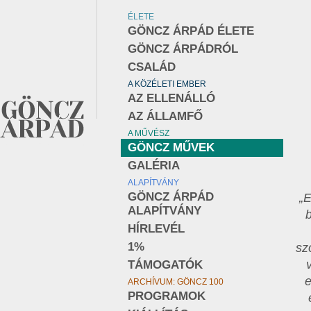
ÉLETE
GÖNCZ ÁRPÁD ÉLETE
GÖNCZ ÁRPÁDRÓL
CSALÁD
A KÖZÉLETI EMBER
AZ ELLENÁLLÓ
AZ ÁLLAMFŐ
A MŰVÉSZ
GÖNCZ MŰVEK
GALÉRIA
ALAPÍTVÁNY
GÖNCZ ÁRPÁD
„
ALAPÍTVÁNY
HÍRLEVÉL
1%
sz
TÁMOGATÓK
e
ARCHÍVUM: GÖNCZ 100
PROGRAMOK