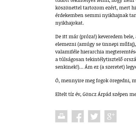
tudott tekintélyes lenni, hogy nem
köszönettel tartozom ezért, mert hi
érdekemben semmi nyikhajnak ta
nyikhajokat.
De itt már (próza!) keveredem bel
elemezni (amúgy se ünnepi műfaj), 
valamiféle hierarchia megteremtése 
a túlságosan tekintélytisztelő orsz
senkinek!)… Ám ez (a szeretet) leg
Ó, mennyire meg fogok öregedni, mo
Eltelt tíz év, Göncz Árpád szépen 