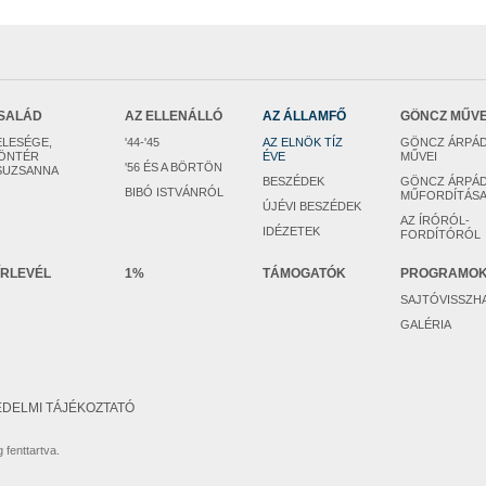
SALÁD
AZ ELLENÁLLÓ
AZ ÁLLAMFŐ
GÖNCZ MŰV
ELESÉGE,
'44-'45
AZ ELNÖK TÍZ
GÖNCZ ÁRPÁ
ÖNTÉR
ÉVE
MŰVEI
'56 ÉS A BÖRTÖN
SUZSANNA
BESZÉDEK
GÖNCZ ÁRPÁ
BIBÓ ISTVÁNRÓL
MŰFORDÍTÁSA
ÚJÉVI BESZÉDEK
AZ ÍRÓRÓL-
IDÉZETEK
FORDÍTÓRÓL
ÍRLEVÉL
1%
TÁMOGATÓK
PROGRAMO
SAJTÓVISSZH
GALÉRIA
DELMI TÁJÉKOZTATÓ
 fenttartva.