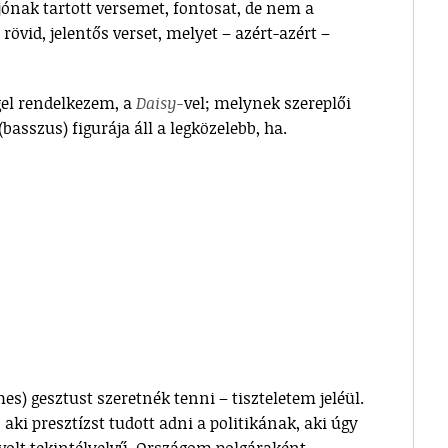
jónak tartott versemet, fontosat, de nem a
rövid, jelentős verset, melyet – azért-azért –
gel rendelkezem, a
Daisy-
vel; melynek szereplői
asszus) figurája áll a legközelebb, ha.
es) gesztust szeretnék tenni – tiszteletem jeléül.
 aki presztízst tudott adni a politikának, aki úgy