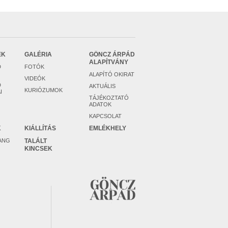
EK
GALÉRIA
GÖNCZ ÁRPÁD
ALAPÍTVÁNY
D
FOTÓK
ALAPÍTÓ OKIRAT
VIDEÓK
D
AKTUÁLIS
KURIÓZUMOK
I
TÁJÉKOZTATÓ
ADATOK
KAPCSOLAT
K
KIÁLLÍTÁS
EMLÉKHELY
ANG
TALÁLT
KINCSEK