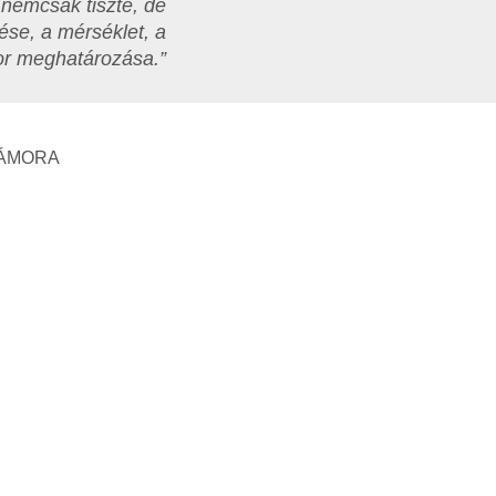
 nemcsak tiszte, de
ése, a mérséklet, a
dor meghatározása.”
MÁMORA