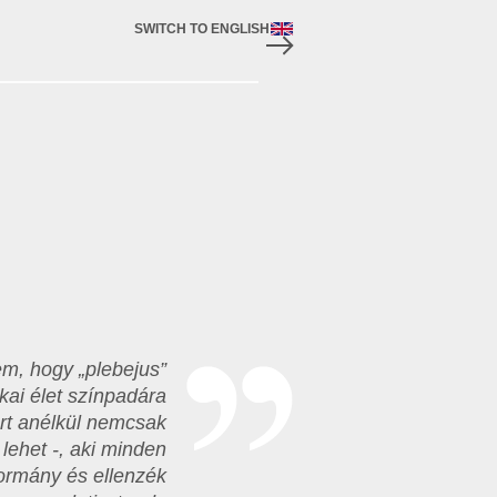
SWITCH TO ENGLISH
tem, hogy „plebejus”
ikai élet színpadára
ert anélkül nemcsak
 lehet -, aki minden
kormány és ellenzék