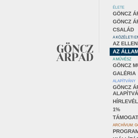
ÉLETE
GÖNCZ Á
GÖNCZ Á
CSALÁD
A KÖZÉLETI 
AZ ELLE
AZ ÁLLA
A MŰVÉSZ
GÖNCZ M
GALÉRIA
ALAPÍTVÁNY
GÖNCZ Á
ALAPÍTV
HÍRLEVÉL
1%
TÁMOGA
ARCHÍVUM: G
PROGRA