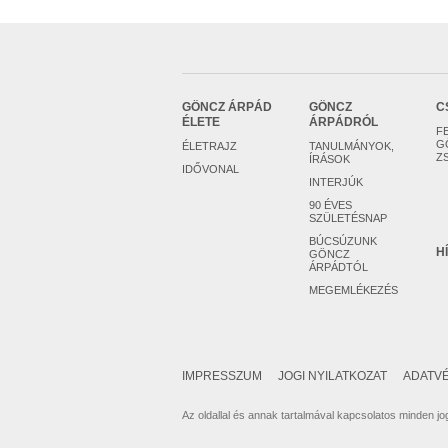
GÖNCZ ÁRPÁD
GÖNCZ
C
ÉLETE
ÁRPÁDRÓL
F
G
ÉLETRAJZ
TANULMÁNYOK,
Z
ÍRÁSOK
IDŐVONAL
INTERJÚK
90 ÉVES
SZÜLETÉSNAP
BÚCSÚZUNK
H
GÖNCZ
ÁRPÁDTÓL
MEGEMLÉKEZÉS
IMPRESSZUM
JOGI NYILATKOZAT
ADATVÉ
Az oldallal és annak tartalmával kapcsolatos minden jog