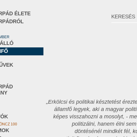
RPÁD ÉLETE
RPÁDRÓL
EMBER
NÁLLÓ
MFŐ
ŰVEK
RPÁD
ÁNY
„Erkölcsi és politikai késztetést érez
államfő legyek, aki a magyar polit
képes visszahozni a mosolyt, - m
TÓK
politizálni, hanem élni sem
ÖNCZ 100
MOK
döntésénél mindkét fél, 