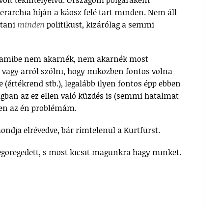
 volt tekintélyelvű. Országom polgáraként
erarchia híján a káosz felé tart minden. Nem áll
rtani
minden
politikust, kizárólag a semmi
e, amibe nem akarnék, nem akarnék most
vagy arról szólni, hogy miközben fontos volna
(értékrend stb.), legalább ilyen fontos épp ebben
ágban az ez ellen való küzdés is (semmi hatalmat
yen az én problémám.
ndja elrévedve, bár rímtelenül a Kurtfürst.
megöregedett, s most kicsit magunkra hagy minket.