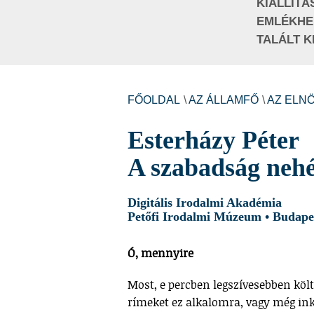
KIÁLLÍTÁ
EMLÉKHE
TALÁLT K
FŐOLDAL
\
AZ ÁLLAMFŐ
\
AZ ELNÖ
Esterházy Péter
A szabadság neh
Digitális Irodalmi Akadémia
Petőfi Irodalmi Múzeum • Budapes
Ó, mennyire
Most, e percben legszívesebben köl
rímeket ez alkalomra, vagy még ink