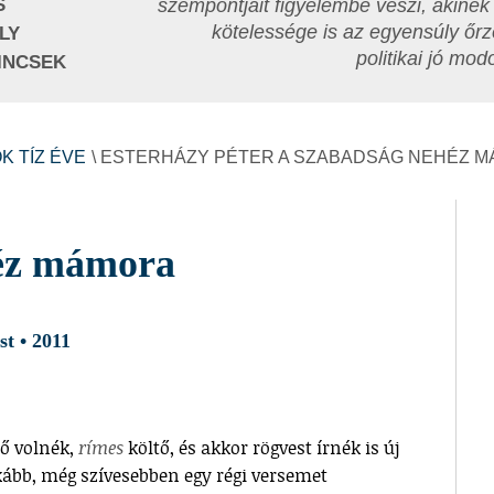
S
szempontjait figyelembe veszi, akinek
kötelessége is az egyensúly őrz
LY
politikai jó mo
INCSEK
K TÍZ ÉVE
\ ESTERHÁZY PÉTER A SZABADSÁG NEHÉZ 
éz mámora
t • 2011
tő volnék,
rímes
költő, és akkor rögvest írnék is új
ább, még szívesebben egy régi versemet