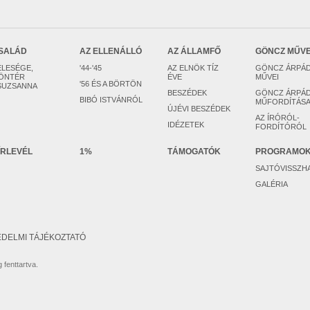
SALÁD
AZ ELLENÁLLÓ
AZ ÁLLAMFŐ
GÖNCZ MŰV
ELESÉGE,
'44-'45
AZ ELNÖK TÍZ
GÖNCZ ÁRPÁ
ÖNTÉR
ÉVE
MŰVEI
'56 ÉS A BÖRTÖN
SUZSANNA
BESZÉDEK
GÖNCZ ÁRPÁ
BIBÓ ISTVÁNRÓL
MŰFORDÍTÁSA
ÚJÉVI BESZÉDEK
AZ ÍRÓRÓL-
IDÉZETEK
FORDÍTÓRÓL
ÍRLEVÉL
1%
TÁMOGATÓK
PROGRAMO
SAJTÓVISSZH
GALÉRIA
DELMI TÁJÉKOZTATÓ
 fenttartva.