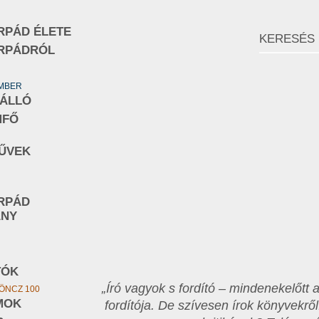
RPÁD ÉLETE
RPÁDRÓL
EMBER
NÁLLÓ
MFŐ
ŰVEK
RPÁD
ÁNY
TÓK
„Író vagyok s fordító – mindenekelőtt
ÖNCZ 100
MOK
fordítója. De szívesen írok könyvekről