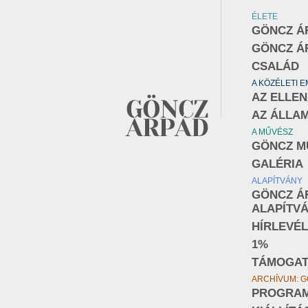
ÉLETE
GÖNCZ Á
GÖNCZ Á
CSALÁD
A KÖZÉLETI 
AZ ELLE
AZ ÁLLA
A MŰVÉSZ
GÖNCZ M
GALÉRIA
ALAPÍTVÁNY
GÖNCZ Á
ALAPÍTV
HÍRLEVÉL
1%
TÁMOGA
ARCHÍVUM: G
PROGRA