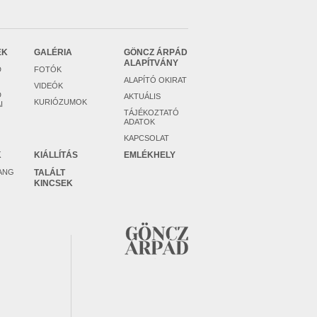
EK
GALÉRIA
GÖNCZ ÁRPÁD
ALAPÍTVÁNY
D
FOTÓK
ALAPÍTÓ OKIRAT
VIDEÓK
D
AKTUÁLIS
KURIÓZUMOK
I
TÁJÉKOZTATÓ
ADATOK
KAPCSOLAT
K
KIÁLLÍTÁS
EMLÉKHELY
ANG
TALÁLT
KINCSEK