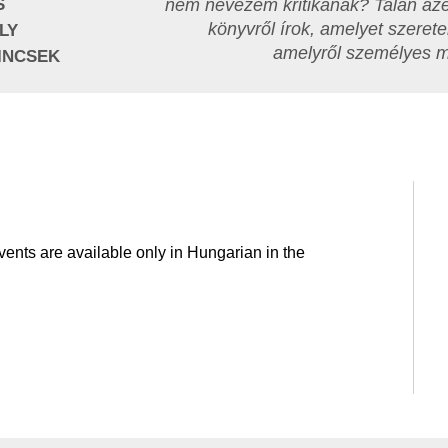
S
nem nevezem kritikának? Talán azé
könyvről írok, amelyet szerete
LY
amelyről személyes 
INCSEK
nts are available only in Hungarian in the