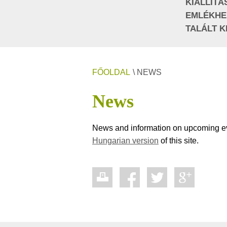
KIÁLLÍTÁ
EMLÉKHE
TALÁLT K
FŐOLDAL
\ NEWS
News
News and information on upcoming eve
Hungarian version
of this site.